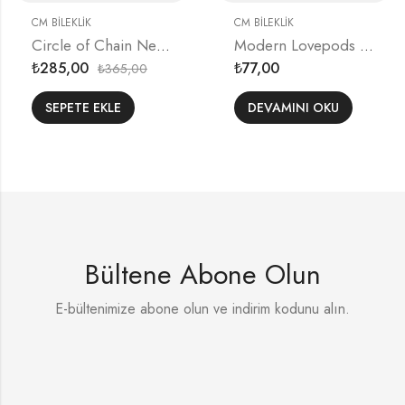
CM BILEKLIK
CM BILEKLIK
Circle of Chain Necklace
Modern Lovepods Pendant
285,00
77,00
365,00
₺
₺
₺
SEPETE EKLE
DEVAMINI OKU
Bültene Abone Olun
E-bültenimize abone olun ve indirim kodunu alın.