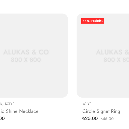
44
% İNDIRIM
,
IK
KOLYE
KOLYE
sic Shine Necklace
Circle Signet Ring
00
25,00
45,00
₺
₺