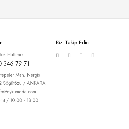
ın
Bizi Takip Edin
tek Hattımız
0 346 79 71
tepeler Mah. Nergis
/2 Söğütözü / ANKARA
nfo@oykumoda.com
Cmt / 10:00 - 18:00