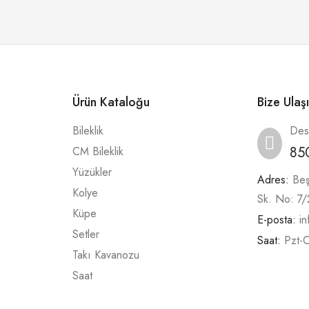
Ürün Kataloğu
Bize Ulaş
Bileklik
Des
85
CM Bileklik
Yüzükler
Adres:
Beş
Kolye
Sk. No: 7
Küpe
E-posta:
i
Setler
Saat:
Pzt-
Takı Kavanozu
Saat